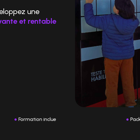
veloppez une
vante et rentable
●
Formation inclue
●
Pack