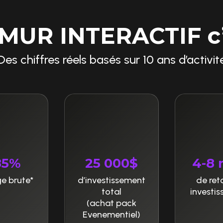
 MUR INTERACTIF c’
Des chiffres réels basés sur 10 ans d’activit
85%
25 000$
4-8 
e brute*
d’investissement
de ret
total
investi
(achat pack
Evenementiel)