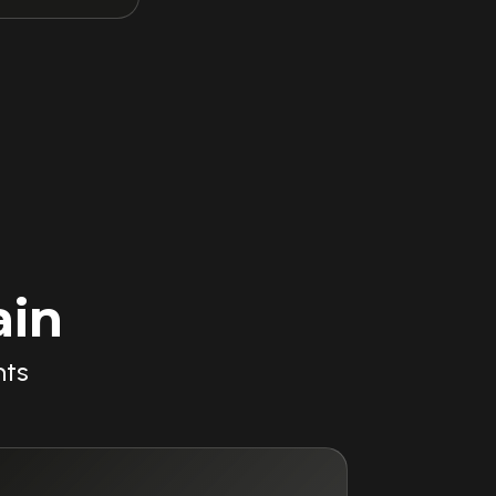
ain
nts