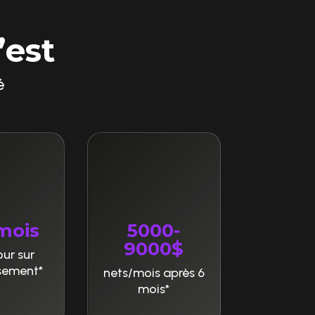
est
é
mois
5000-
9000$
our sur
ssement*
nets/mois après 6
mois*